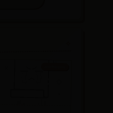
365体育投注网站