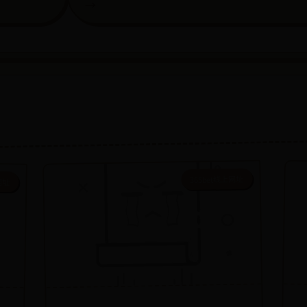
→
365bet线上网址
网址