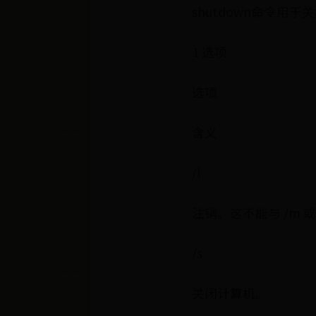
shutdown命令用
1 选项
选项
含义
/l
注销。这不能与 /m 或
/s
关闭计算机。