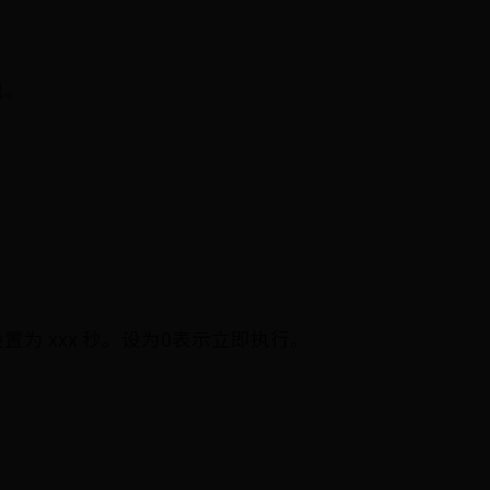
机。
为 xxx 秒。设为0表示立即执行。