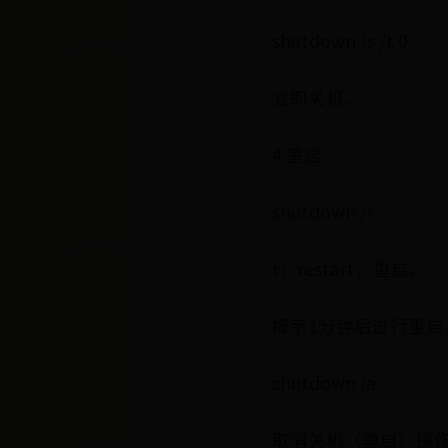
shutdown /s /t 0
立即关机。
4 重启
shutdown /r
r：restart，重启。
提示1分钟后进行重启
shutdown /a
取消关机（重启）操