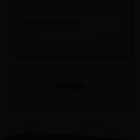
梅泰克诺/meTecno
09-15
👁️ 6583
同好链接