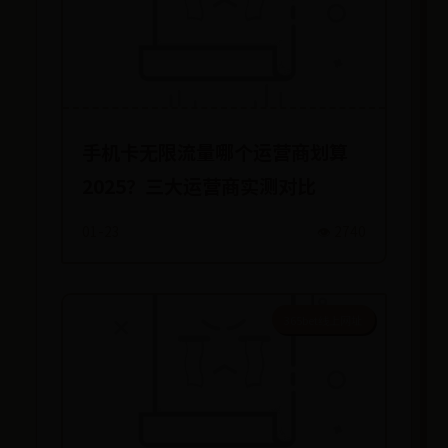
手机卡无限流量哪个运营商划算
2025？三大运营商实测对比
01-23
👁️ 2740
365bet线上网址