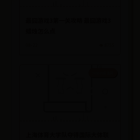
最囧游戏3第一关攻略 最囧游戏3
蜡烛怎么点
08-22
👁️ 8755
365bet投注网
上海体育大学队夺得国际大体联