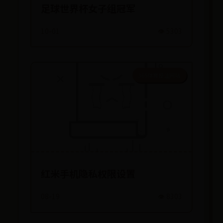
足球世界杯女子组冠军
10-01
👁️ 5303
365体育投注网站
红米手机隐私权限设置
08-19
👁️ 8303