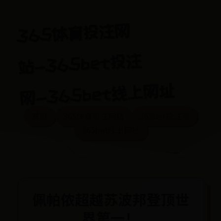
365体育投注网
站-365bet投注
网-365bet线上网址
首页
365体育投注网站
365bet投注网
365bet线上网址
佩帕侬超越苏波邦登顶世
界第一！