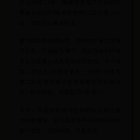
在2024年12月，佩帕侬参加了日本RISE
赛事与GLORY联合举办的65公斤级八人
战，连胜三人再次称王。
虽然佩帕侬战绩出色，但他的比赛关注度
并不高，风格较为保守，因此他在P4P排
名上可能难以长久保持领先地位。另一方
面，即将在6月迎来最新一战的P4P排名
第二的范霍文将与俄罗斯拳手阿特姆对
阵，若能获胜，有望登顶P4P第一。
未来，苏波邦若成功击败野杁正明卫冕
ONE金腰带，很可能重新夺回踢拳P4P的
第一宝座。返回搜狐，查看更多