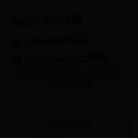
365体育投注网
站-365bet投注
网-365bet线上网址
首页
365体育投注网站
365bet投注网
365bet线上网址
说媒的技巧