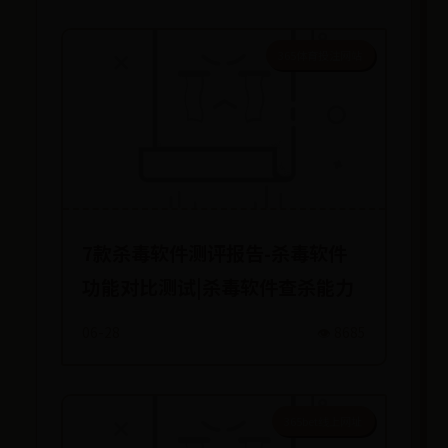
365体育投注网站
7款杀毒软件测评报告-杀毒软件
功能对比测试|杀毒软件查杀能力
06-28
👁️ 8685
365bet线上网址