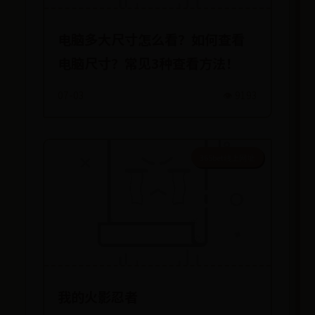
电脑多大尺寸怎么看？如何查看
电脑尺寸？常见3种查看方法！
07-03
👁️ 9193
365bet线上网址
我的火影忍者