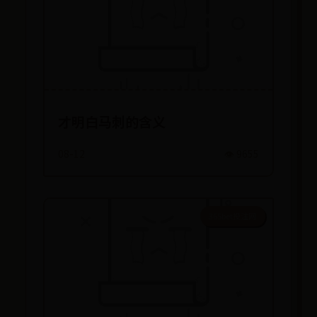
才明白马刺的含义
08-12
👁️ 9655
365bet投注网