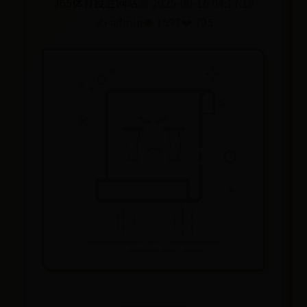
365体育投注网站
📅 2025-08-16 04:17:18
✍️ admin
👁️ 1593
❤️ 795