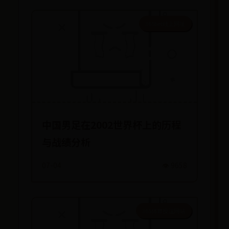
365bet线上网址
中国男足在2002世界杯上的历程
与战绩分析
07-04
👁️ 9658
365体育投注网站