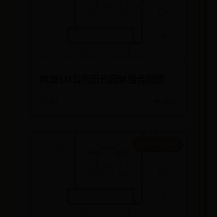
韩国SM公司历代团体组合回顾
07-02
👁️ 3196
365bet线上网址