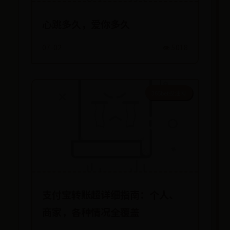
心跳多久，爱你多久
07-02
👁️ 5018
365bet投注网
支付宝转账超详细指南：个人、
商家，各种情况全覆盖