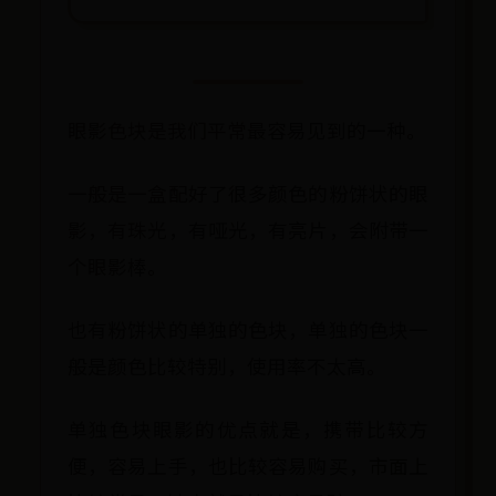
眼影色块是我们平常最容易见到的一种。
一般是一盒配好了很多颜色的粉饼状的眼
影，有珠光，有哑光，有亮片，会附带一
个眼影棒。
也有粉饼状的单独的色块，单独的色块一
般是颜色比较特别，使用率不太高。
单独色块眼影的优点就是，携带比较方
便，容易上手，也比较容易购买，市面上