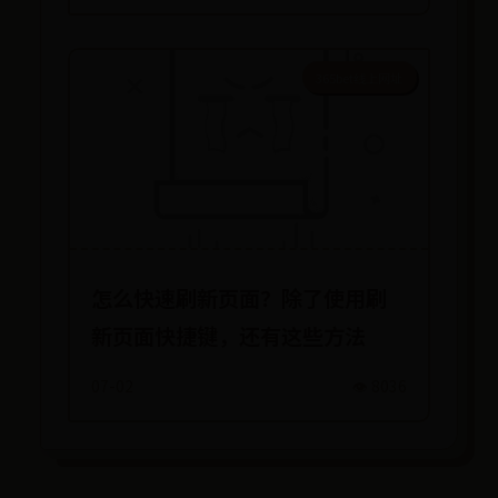
365bet线上网址
怎么快速刷新页面？除了使用刷
新页面快捷键，还有这些方法
07-02
👁️ 8036