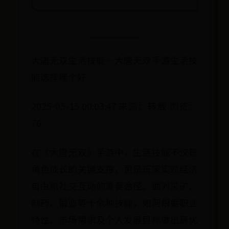
大唐无双生活技能—大唐无双手游生活技
能选择哪个好
2025-05-15 00:03:47 来源：转载 浏览：
76
在《大唐无双》手游中，生活技能不仅是
角色成长的关键支撑，更是玩家实现经济
自由和社交互动的重要途径。面对采矿、
制药、锻造等十余种技能，如何根据职业
特性、市场需求及个人发展目标做出最优