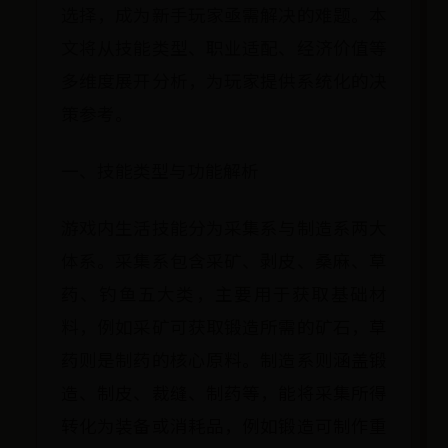
选择，成为新手玩家亟需解决的难题。本
文将从技能类型、职业适配、经济价值等
多维度展开分析，为玩家提供系统化的决
策参考。
一、技能类型与功能解析
游戏内生活技能分为采集系与制造系两大
体系。采集系包含采矿、剥皮、桑麻、草
药、钓鱼五大类，主要用于获取基础材
料，例如采矿可获取锻造所需的矿石，草
药则是制药的核心原料。制造系则涵盖锻
造、制皮、裁缝、制药等，能将采集所得
转化为装备或消耗品，例如锻造可制作重