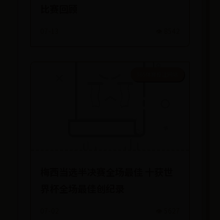
比赛回顾
07-13
👁️ 8542
365体育投注网站
梅西当选半决赛全场最佳 十获世
界杯全场最佳创纪录
07-02
👁️ 5627